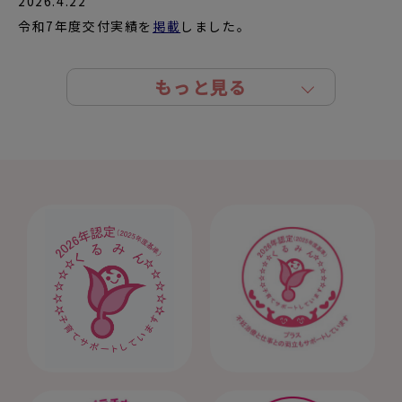
2026.4.22
令和7年度交付実績を
掲載
しました。
2026.2.14
令和8年2月13日（金）をもって令和7年度くるみん助成金
もっと見る
申請受付は終了しました。
令和8年度の申請受付に関しては、決まり次第ポータルサ
イトでお知らせします。
2026.1.15
くるみん助成金申請の受付締切日は令和8年2月13日（必
着）です。
締切日以降は受付できません。
今年度での助成をご希望される場合は、
利用ガイド
、
申請書類の記入例
、
申請フォームご利用方法
をご確
認の上、お早めに申請ください。
2025.12.22