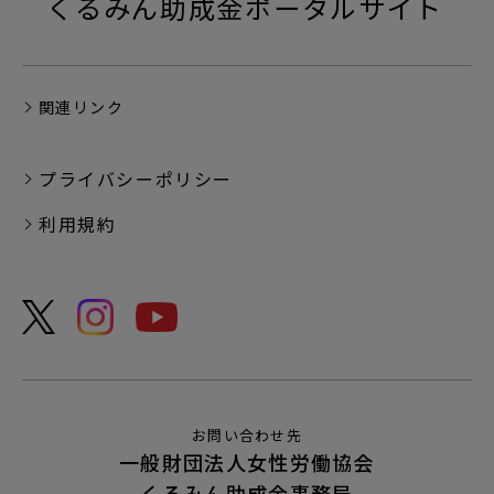
くるみん助成金ポータルサイト
令和7年2月14日（金）をもって令和6年度くるみん
助成金申請受付は終了しました。
令和7年度の申請受付に関しては、決まり次第ポー
タルサイトでお知らせします。
関連リンク
2025.1.27
プライバシーポリシー
令和6年度くるみん助成金の申請締切日を延長しま
す。
利用規約
延長後の申請受付締切：令和7年2月14日（金）
2025.1.15
くるみん助成金申請の受付締切日は令和7年2月7日
（必着）です。
締切日以降は受付できません。
今年度での助成をご希望される場合は、
利用ガイド
、
お問い合わせ先
一般財団法人女性労働協会
申請書類の記入例
、
申請フォームご利用方法
をご確
くるみん助成金事務局
認の上、お早めに申請ください。