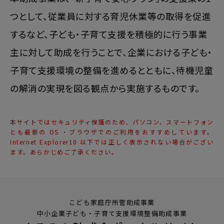
りお願い申し上げます。
つとして、従業員に対する育児休業等の取得を促進
会長交代に伴い、申請時にご使用いただく書類一式が7月
するなど、子ども・子育て支援を積極的に行う事業
1日付で更新されております。
主に対して助成を行うことで、企業における子ども・
6月中に書式をダウンロードされた事業主様はご注意くだ
さい。
子育て支援環境の整備を進めるとともに、待機児童
申請の際には新会長名義の書類をご使用いただきますよう
の解消の実現を図る観点から実施するものです。
お願い申し上げます。
2025.5.28
本サイトではセキュリティ保護のため、パソコン、スマートフォン
とも最新の OS ・ブラウザでのご利用をおすすめしています。
令和7年度くるみん助成金申請受付を開始しまし
Internet Explorer10 以下では正しく表示されない場合がござい
た。
ます。あらかじめご了承ください。
2025.4.14
令和6年度交付実績を
掲載
しました。
こども家庭庁所管助成事業
2025.2.15
中小企業子ども・子育て支援環境整備助成事業