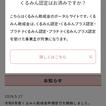
くるみん認定はお済みですか？
※ご参加前に予め
こちら
の動画をご視聴ください。
（くるみん助成金について、申請手順に関する動画）
こちらはくるみん助成金のポータルサイトです。
くる
※スライド資料は
こちら
みん助成金は、くるみん認定・くるみんプラス認定・
プラチナくるみん認定・プラチナくるみんプラス認定
を
受けた事業主が対象になります。
くるみん助成金
オンライン相談会申し込み
詳しくはこちら
お知らせ
2026.5.27
令和8年度くるみん助成金申請受付を開始しました。