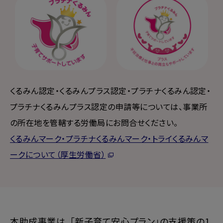
くるみん助成金事務局 年末年始休業のお知らせ
くるみん助成金事務局は令和7年12月27日～令和8年1月4
日まで休業いたします。
上記期間中はお電話およびメールでのお問い合わせの対応
もお休みとなります。
いただきました内容は、1月5日以降に順次ご回答いたし
くるみん認定・くるみんプラス認定・
プラチナくるみん認定・
ます。
プラチナくるみんプラス認定の申請等については、
事業所
なお、オンライン申請は年末年始休業中もポータルサイト
の所在地を管轄する労働局にお問合せください。
から24時間受け付けております。
くるみんマーク・プラチナくるみんマーク・トライくるみんマ
2025.7.8
ークについて（厚生労働省）
一般財団法人女性労働協会 会長交代のお知らせ
および申請書類の新書式ご使用のお願い
2025年6月30日付で、当協会 岩田三代は会長を退任し、7
月1日付で、新たに会長 広井多鶴子が就任いたしました。
本助成事業は、「新子育て安心プラン」の支援策の1
今後とも、変わらぬご支援とご指導を賜りますよう、心よ